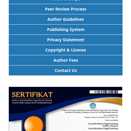
Peer Review Process
Author Guidelines
Publishing System
Privacy Statement
Copyright & License
Author Fees
Contact Us